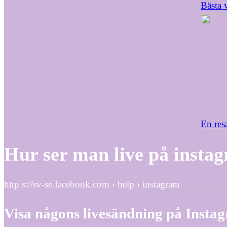
Bästa 
En res
Hur ser man live på insta
http s://sv-se.facebook.com › help › instagram
Visa någons livesändning på Insta