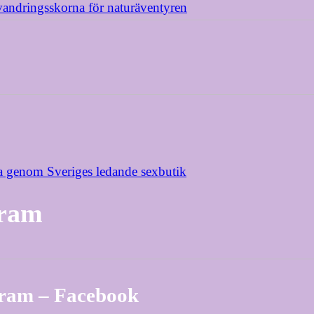
vandringsskorna för naturäventyren
a genom Sveriges ledande sexbutik
gram
gram – Facebook