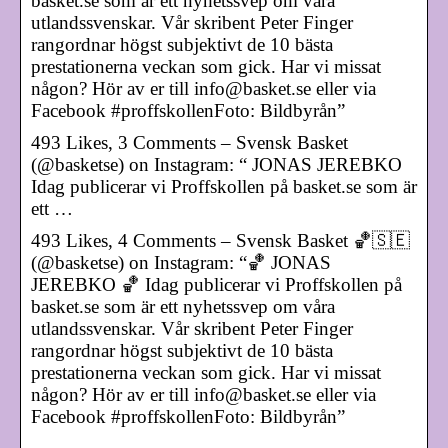
basket.se som är ett nyhetssvep om våra
utlandssvenskar. Vår skribent Peter Finger
rangordnar högst subjektivt de 10 bästa
prestationerna veckan som gick. Har vi missat
någon? Hör av er till info@basket.se eller via
Facebook #proffskollenFoto: Bildbyrån”
493 Likes, 3 Comments – Svensk Basket
(@basketse) on Instagram: “ JONAS JEREBKO
Idag publicerar vi Proffskollen på basket.se som är
ett …
493 Likes, 4 Comments – Svensk Basket 🏀🇸🇪
(@basketse) on Instagram: “🏀 JONAS
JEREBKO 🏀 Idag publicerar vi Proffskollen på
basket.se som är ett nyhetssvep om våra
utlandssvenskar. Vår skribent Peter Finger
rangordnar högst subjektivt de 10 bästa
prestationerna veckan som gick. Har vi missat
någon? Hör av er till info@basket.se eller via
Facebook #proffskollenFoto: Bildbyrån”