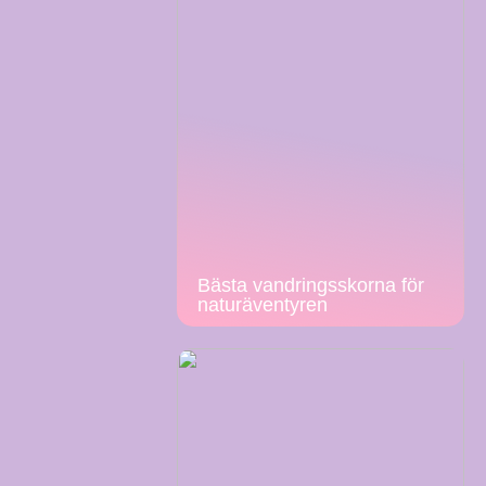
Bästa vandringsskorna för
naturäventyren