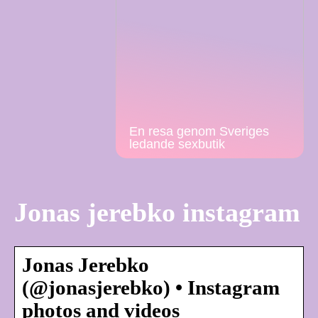
En resa genom Sveriges
ledande sexbutik
Jonas jerebko instagram
Jonas Jerebko
(@jonasjerebko) • Instagram
photos and videos