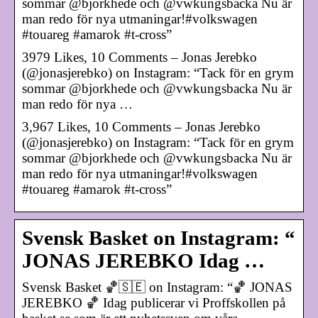
sommar @bjorkhede och @vwkungsbacka Nu är
man redo för nya utmaningar!#volkswagen
#touareg #amarok #t-cross”
3979 Likes, 10 Comments – Jonas Jerebko
(@jonasjerebko) on Instagram: “Tack för en grym
sommar @bjorkhede och @vwkungsbacka Nu är
man redo för nya …
3,967 Likes, 10 Comments – Jonas Jerebko
(@jonasjerebko) on Instagram: “Tack för en grym
sommar @bjorkhede och @vwkungsbacka Nu är
man redo för nya utmaningar!#volkswagen
#touareg #amarok #t-cross”
Svensk Basket on Instagram: “
JONAS JEREBKO Idag …
Svensk Basket 🏀🇸🇪 on Instagram: “🏀 JONAS
JEREBKO 🏀 Idag publicerar vi Proffskollen på