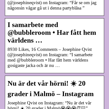
(@josephineqvist) on Instagram: “Får se om jag
någonsin vågar gå ut i denna partyblåsa ”
I samarbete med
@bubbleroom • Har fått hem
världens …
8930 Likes, 16 Comments – Josephine Qvist
(@josephineqvist) on Instagram: “I samarbete
med @bubbleroom • Har fått hem världens
gosigaste jacka och är nu …
Nu är det vår hörni! ☀️ 20
grader i Malmö – Instagram
Josephine Qvist on Instagram: “Nu är det vår
hörni! ☀️ 20 grader i Malmö😭😭😭👏🏻”