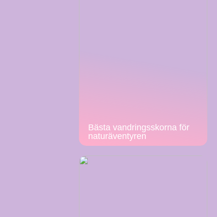
Bästa vandringsskorna för
naturäventyren