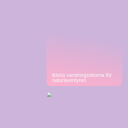
Bästa vandringsskorna för
naturäventyren