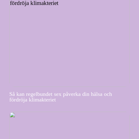
Så kan regelbundet sex påverka din hälsa och
fördröja klimakteriet