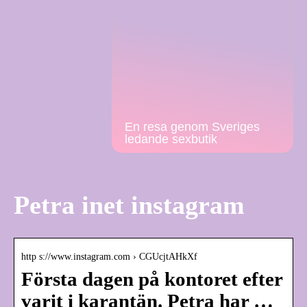
En resa genom Sveriges
ledande sexbutik
Petra inet instagram
http s://www.instagram.com › CGUcjtAHkXf
Första dagen på kontoret efter
varit i karantän. Petra har …