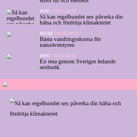
emot tid och element
INFO
23/01/2025
Så kan regelbundet sex påverka din
hälsa och fördröja klimakteriet
MODE
04/06/2024
Bästa vandringsskorna för
naturäventyren
INFO
16/04/2024
En resa genom Sveriges ledande
sexbutik