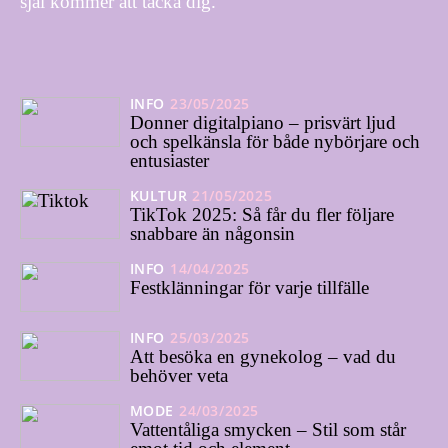
själ kommer att tacka dig.
INFO
23/05/2025
Donner digitalpiano – prisvärt ljud
och spelkänsla för både nybörjare och
entusiaster
KULTUR
21/05/2025
TikTok 2025: Så får du fler följare
snabbare än någonsin
INFO
14/04/2025
Festklänningar för varje tillfälle
INFO
25/03/2025
Att besöka en gynekolog – vad du
behöver veta
MODE
24/03/2025
Vattentåliga smycken – Stil som står