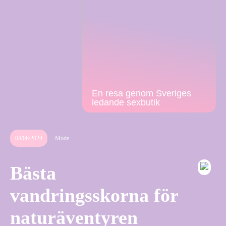
En resa genom Sveriges
ledande sexbutik
04/06/2024
Mode
Bästa
vandringsskorna för
naturäventyren